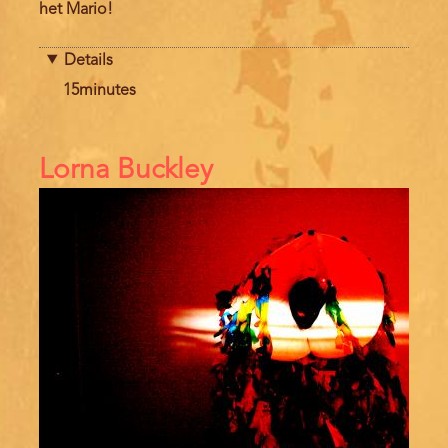
het Mario!
Details
Duration
15minutes
Lorna Buckley