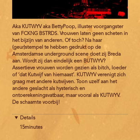
Aka KUTWYV aka BettyPoop, illuster voorgangster
van FCKNG BSTRDS. Vrouwen laten geen scheten in
het bijzijn van anderen. Of toch? Na haar
(geur)stempel te hebben gedrukt op de
Amsterdamse underground scene doet zij Breda
aan. Wordt zij dan eindelijk een BUTWYV?
Assertieve vrouwen worden gezien als bitch, loeder
of ‘dat Kutwijf van hiernaast’. KUTWYV verenigt zich
graag met andere kutwijven. Toon uzelf aan het
andere geslacht als hysterisch en
ontoerekeningsvatbaar, maar vooral als KUTWYV.
De schaamte voorbij!
Details
Duration
15minutes