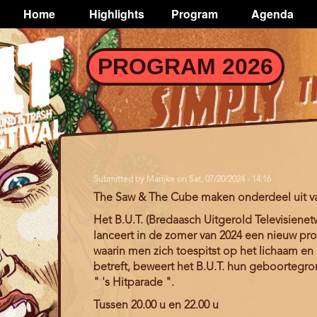
TOGGLE
Home
Highlights
Program
Agenda
Main
navigation
Skip
PROGRAM 2026
to
main
content
Submitted by
Marijke
on
Sat, 07/20/2024 - 14:16
The Saw & The Cube maken onderdeel uit v
Het B.U.T. (Bredaasch Uitgerold Televisienetw
lanceert in de zomer van 2024 een nieuw p
waarin men zich toespitst op het lichaam e
betreft, beweert het B.U.T. hun geboortegro
" 's Hitparade ".
Tussen 20.00 u en 22.00 u