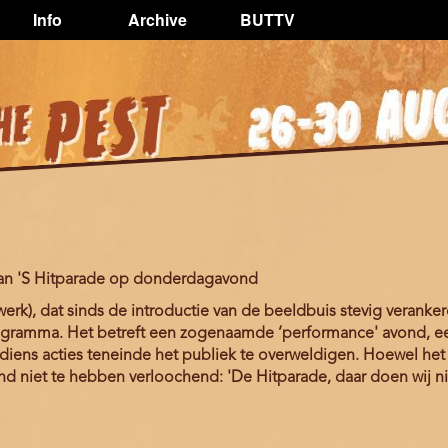
Info
Archive
BUTTV
an 'S Hitparade op donderdagavond
erk), dat sinds de introductie van de beeldbuis stevig verankerd
rogramma. Het betreft een zogenaamde ‘performance' avond, 
n diens acties teneinde het publiek te overweldigen. Hoewel h
nd niet te hebben verloochend: 'De Hitparade, daar doen wij nie